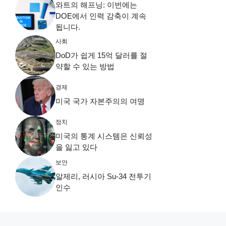
와트의 해프닝: 이번에는
DOE에서 인력 감축이 계속
됩니다.
사회
DoD가 쉽게 15억 달러를 절
약할 수 있는 방법
경제
미국 국가 자본주의의 여명
정치
미국의 통계 시스템은 신뢰성
을 잃고 있다
보안
알제리, 러시아 Su-34 전투기
인수