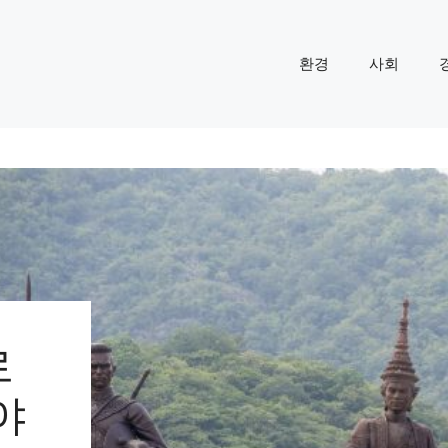
환경
사회
로
야