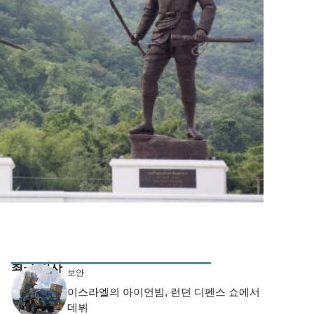
최근 기사
보안
이스라엘의 아이언빔, 런던 디펜스 쇼에서
데뷔