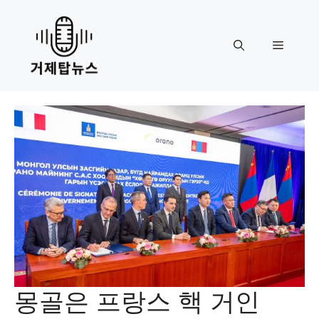
Skip
to
content
Menu
몽골은 프랑스 핵 거인