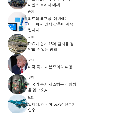
디펜스 쇼에서 데뷔
환경
와트의 해프닝: 이번에는
DOE에서 인력 감축이 계속
됩니다.
사회
DoD가 쉽게 15억 달러를 절
약할 수 있는 방법
경제
미국 국가 자본주의의 여명
정치
미국의 통계 시스템은 신뢰성
을 잃고 있다
보안
알제리, 러시아 Su-34 전투기
인수