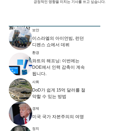
긍정적인 영향을 미치는 기사를 쓰고 싶습니다.
최근 기사
보안
이스라엘의 아이언빔, 런던
디펜스 쇼에서 데뷔
환경
와트의 해프닝: 이번에는
DOE에서 인력 감축이 계속
됩니다.
사회
DoD가 쉽게 15억 달러를 절
약할 수 있는 방법
경제
미국 국가 자본주의의 여명
정치