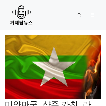
Skip
to
content
Menu
미얀마군, 샨주 카친, 라