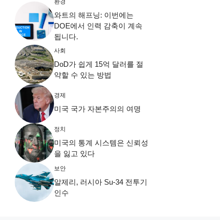
환경
와트의 해프닝: 이번에는
DOE에서 인력 감축이 계속
됩니다.
사회
DoD가 쉽게 15억 달러를 절
약할 수 있는 방법
경제
미국 국가 자본주의의 여명
정치
미국의 통계 시스템은 신뢰성
을 잃고 있다
보안
알제리, 러시아 Su-34 전투기
인수