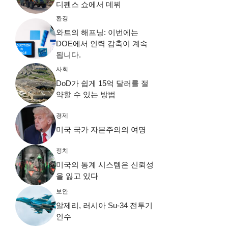
디펜스 쇼에서 데뷔
환경
와트의 해프닝: 이번에는
DOE에서 인력 감축이 계속
됩니다.
사회
DoD가 쉽게 15억 달러를 절
약할 수 있는 방법
경제
미국 국가 자본주의의 여명
정치
미국의 통계 시스템은 신뢰성
을 잃고 있다
보안
알제리, 러시아 Su-34 전투기
인수