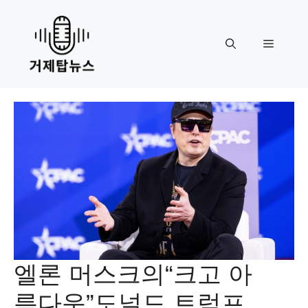
Skip
to
content
Menu
엘론 머스크의“크고 아
름다운”도널드 트럼프