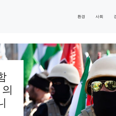
환경
사회
함
 의
니