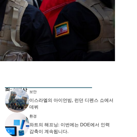
최근 기사
보안
이스라엘의 아이언빔, 런던 디펜스 쇼에서
데뷔
환경
와트의 해프닝: 이번에는 DOE에서 인력
감축이 계속됩니다.