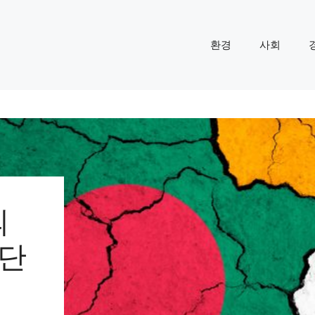
환경
사회
의
중단