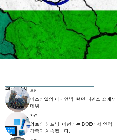
최근 기사
보안
이스라엘의 아이언빔, 런던 디펜스 쇼에서
데뷔
환경
와트의 해프닝: 이번에는 DOE에서 인력
감축이 계속됩니다.