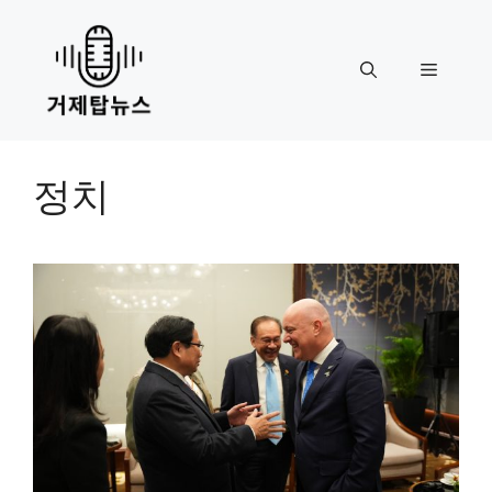
Skip
to
content
Menu
정치