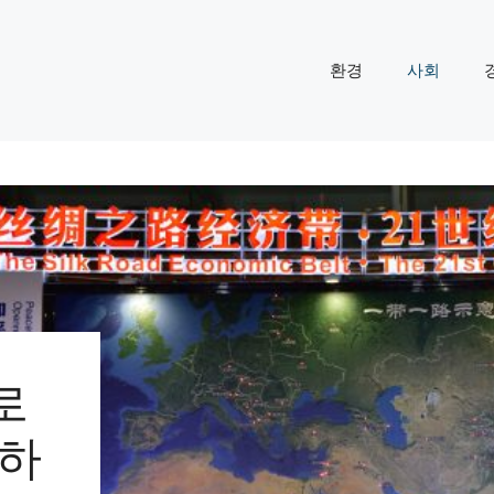
환경
사회
로
각하