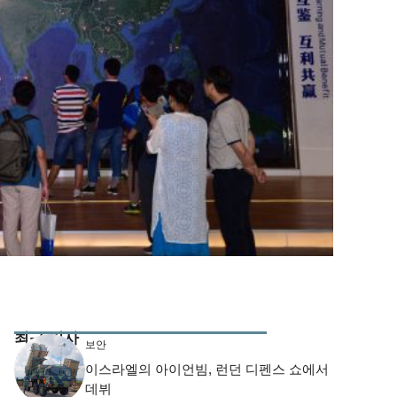
최근 기사
보안
이스라엘의 아이언빔, 런던 디펜스 쇼에서
데뷔