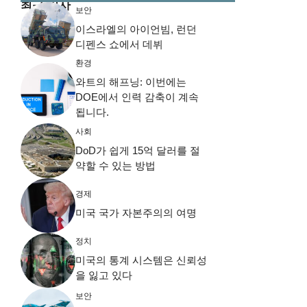
최근 기사
보안
이스라엘의 아이언빔, 런던
디펜스 쇼에서 데뷔
환경
와트의 해프닝: 이번에는
DOE에서 인력 감축이 계속
됩니다.
사회
DoD가 쉽게 15억 달러를 절
약할 수 있는 방법
경제
미국 국가 자본주의의 여명
정치
미국의 통계 시스템은 신뢰성
을 잃고 있다
보안