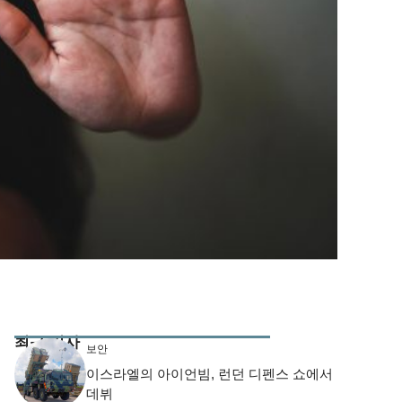
최근 기사
보안
이스라엘의 아이언빔, 런던 디펜스 쇼에서
데뷔