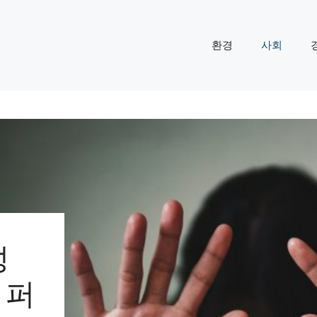
환경
사회
성
 퍼