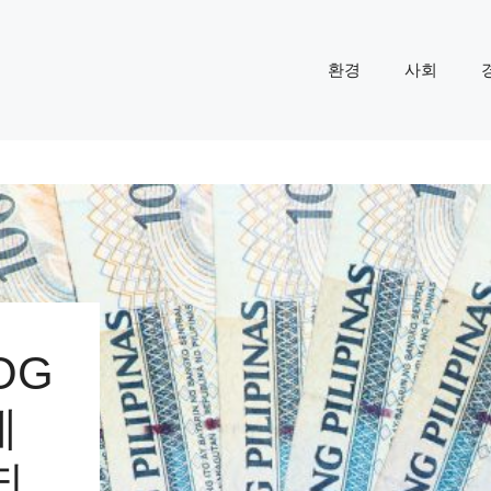
환경
사회
OG
레
되