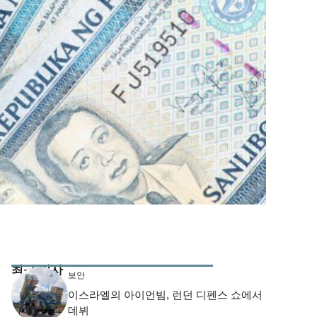
최근 기사
보안
이스라엘의 아이언빔, 런던 디펜스 쇼에서
데뷔