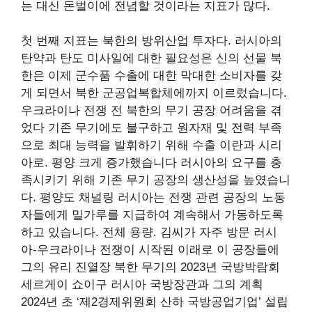
는 대신 돈벌이에 전념할 것이라는 지표가 많다.
첫 번째 지표는 북한의 방위산업 투자다. 러시아의
탄약과 탄도 미사일에 대한 필요성은
신의 선물
북
한은 이제 군수품 수출에 대한 막대한 소비자를 갖
게 되면서 북한 군공업복합체에까지 이르렀습니다.
우크라이나 전쟁 전 북한의 무기 공장
어려움을 겪
었다
기존 무기에도 불구하고 원자재 및 전력 부족
으로 최대 능력을 발휘하기 위해
수출
이란과 시리
아로. 평양
크게 증가했습니다
러시아의 요구를 충
족시키기 위해 기존 무기 공장의 생산성을 높였습니
다. 평양도
채널링
러시아는 전쟁 관련 공장의 노동
자들에게 밀가루를 지급하여 계속해서 가동하도록
하고 있습니다.
전체 용량
. 김씨가 자주
방문
러시
아-우크라이나 전쟁이 시작된 이래로 이 공장들에
그의
유리 진열장
북한 무기의
2023년 국방박람회
세르게이 쇼이구 러시아 국방장관과 그의
계획
2024년 초 ‘제2경제위원회 산하 국방공업기업’ 설립