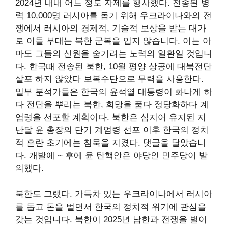
2024년 내내 어느 정도 자제를 행사했다.
전송된
병
력 10,000명
러시아를 돕기 위해
우크라이나와의 전
쟁에서 러시아의 경제적, 기술적 보상을 받는 대가
로 이들 부대는 북한 군복을 입지 않습니다. 이는 아
마도 그들의 신원을 숨기려는 노력의 일환일 것입니
다. 한국때
전송된
북한, 10월 평양 상공에 대북전단
살포
하지 않았다
보복수단으로 무력을 사용한다.
일부 분석가들은 한국의 윤석열 대통령이
화나게 하
다
전단을 뿌리는 북한, 희망을 품다
정당화하다
계
엄령을 선포할 계획이다. 북한은 심지어
유지된
지
난달 윤 총장의 단기 계엄령 선포 이후 한국의 정치
적 혼란 초기에는 침묵을 지켰다.
댓글을 달았습니
다.
개발에
~ 후에
윤 탄핵안은 야당인 민주당이 발
의했다.
북한도 그랬다.
가득차 있는
우크라이나에서 러시아
를 돕고 돈을 벌면서 한국의 정치적 위기에 관심을
갖는 것입니다. 북한이 2025년 남한과 전쟁을 벌이