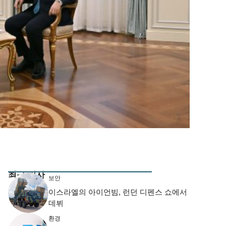
최근 기사
보안
이스라엘의 아이언빔, 런던 디펜스 쇼에서
데뷔
환경