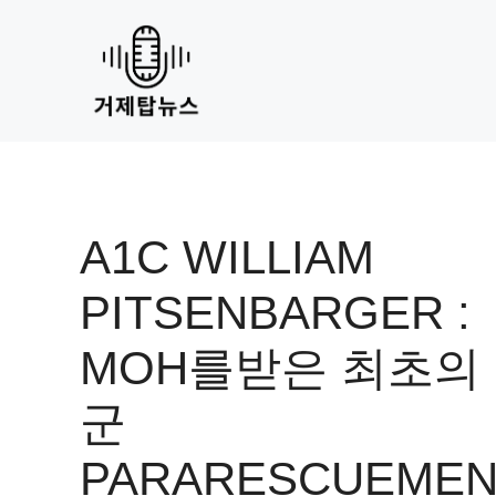
Skip
to
content
A1C WILLIAM
PITSENBARGER :
MOH를받은 최초의
군
PARARESCUEME