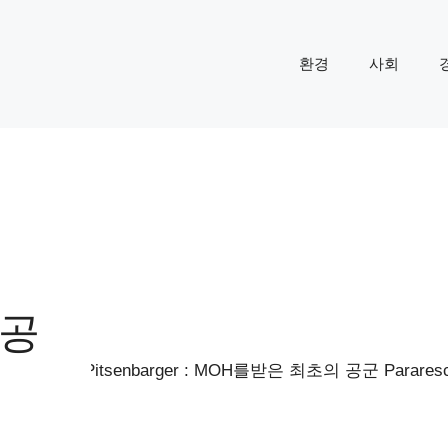
환경
사회
 공
N