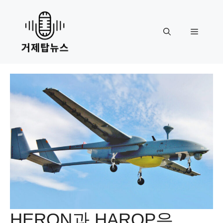
Skip
to
content
Menu
HERON과 HAROP은