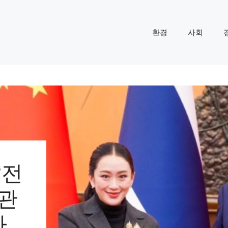
환경
사회
‘전
 관
다