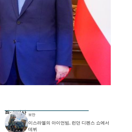
최근 기사
보안
이스라엘의 아이언빔, 런던 디펜스 쇼에서
데뷔