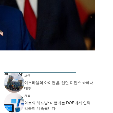
최근 기사
보안
이스라엘의 아이언빔, 런던 디펜스 쇼에서
데뷔
환경
와트의 해프닝: 이번에는 DOE에서 인력
감축이 계속됩니다.