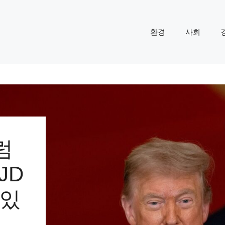
환경
사회
럼
JD
 있